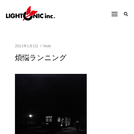
S
h
k
f
i
o
p
r
t
:
o
2011年1月1日
Note
c
煩悩ランニング
o
n
t
e
n
t