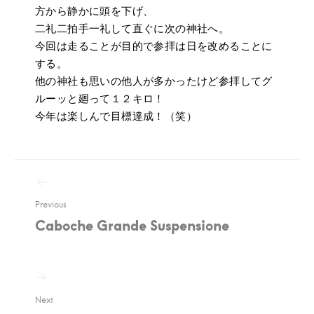
方から静かに頭を下げ、
二礼二拍手一礼して直ぐに次の神社へ。
今回は走ることが目的で参拝は日を改めることに
する。
他の神社も思いの他人が多かったけど参拝してグ
ルーッと廻って１２キロ！
今年は楽しんで目標達成！（笑）
投
稿
Previous
ナ
Caboche Grande Suspensione
ビ
ゲ
ー
シ
ョ
Next
ン