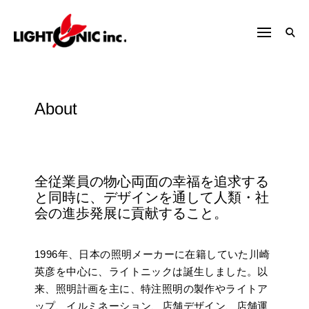
S
h
k
f
i
o
p
r
t
:
o
About
c
o
n
t
全従業員の物心両面の幸福を追求する
e
と同時に、デザインを通して人類・社
n
会の進歩発展に貢献すること。
t
1996
年、日本の照明メーカーに在籍していた川崎
英彦を中心に、ライトニックは誕生しました。以
来、照明計画を
主に、特注照明の製作やライトア
ップ、イルミネーション、店舗デザイン、店舗運