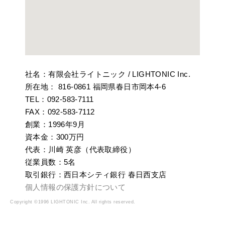
社名：有限会社ライトニック
/ LIGHTONIC Inc.
所在地：
816-0861
福岡県春日市岡本
4-6
TEL
：
092-583-7111
FAX
：
092-583-7112
創業：
1996
年
9
月
資本金：
300
万円
代表：川崎
英彦（代表取締役）
従業員数：
5
名
取引銀行：西日本シティ銀行
春日西支店
個人情報の保護方針について
Copyright ©1996 LIGHTONIC Inc. All rights reserved.