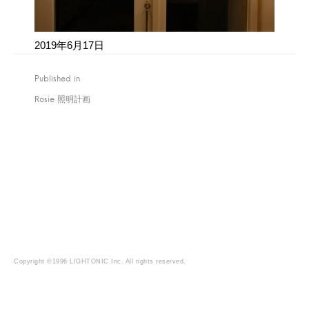
2019年6月17日
Published in
投
稿
Rosie 照明計画
ナ
ビ
ゲ
ー
シ
ョ
ン
Copyright ©1996 LIGHTONIC Inc. All rights reserved.